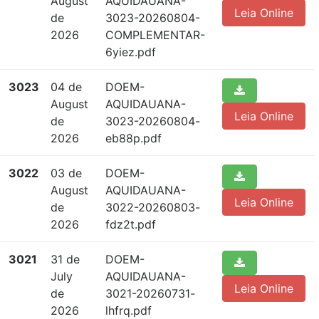
August
AQUIDAUANA-
Leia Online
de
3023-20260804-
2026
COMPLEMENTAR-
6yiez.pdf
3023
04 de
DOEM-
August
AQUIDAUANA-
Leia Online
de
3023-20260804-
2026
eb88p.pdf
3022
03 de
DOEM-
August
AQUIDAUANA-
Leia Online
de
3022-20260803-
2026
fdz2t.pdf
3021
31 de
DOEM-
July
AQUIDAUANA-
Leia Online
de
3021-20260731-
2026
lhfrq.pdf