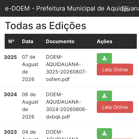
e-DOEM - Prefeitura Municipal de Aquidauan
Todas as Edições
Nº
Data
Documento
Ações
07 de
DOEM-
3025
August
AQUIDAUANA-
Leia Online
de
3025-20260807-
2026
osfem.pdf
3024
06 de
DOEM-
August
AQUIDAUANA-
Leia Online
de
3024-20260806-
2026
dxbqk.pdf
3023
04 de
DOEM-